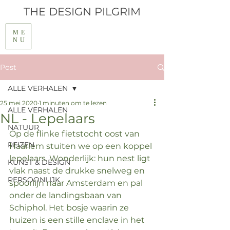
THE
DESIGN PILGRIM
ME
NU
Post
ALLE VERHALEN
25 mei 2020
1 minuten om te lezen
ALLE VERHALEN
NL - Lepelaars
NATUUR
Op de flinke fietstocht oost van 
REIZEN
Haarlem stuiten we op een koppel 
lepelaars. Wonderlijk: hun nest ligt 
KUNST & DESIGN
vlak naast de drukke snelweg en 
PERSOONLIJK
spoorlijn naar Amsterdam en pal 
onder de landingsbaan van 
Schiphol. Het bosje waarin ze 
huizen is een stille enclave in het 