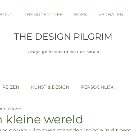
BOUT
THE SUPER TREE
BOEK
VERHALEN
THE
DESIGN PILGRIM
Design geïnspireerd door de natuur
REIZEN
KUNST & DESIGN
PERSOONLIJK
om te lezen
 kleine wereld
s op van ruim twee maanden isolatie in dit berg