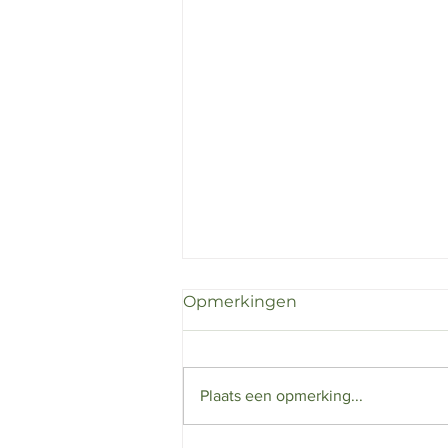
Opmerkingen
IT - Straciatella
Plaats een opmerking...