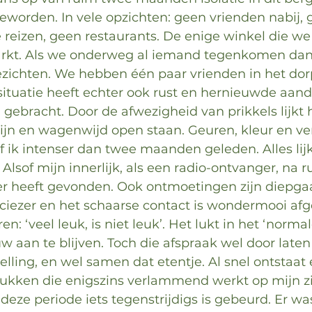
geworden. In vele opzichten: geen vrienden nabij, 
 reizen, geen restaurants. De enige winkel die we
rkt. Als we onderweg al iemand tegenkomen dan 
ezichten. We hebben één paar vrienden in het do
situatie heeft echter ook rust en hernieuwde aand
gebracht. Door de afwezigheid van prikkels lijkt h
 zijn en wagenwijd open staan. Geuren, kleur en v
f ik intenser dan twee maanden geleden. Alles lijk
Alsof mijn innerlijk, als een radio-ontvanger, na r
der heeft gevonden. Ook ontmoetingen zijn diepga
ciezer en het schaarse contact is wondermooi af
ren: ‘veel leuk, is niet leuk’. Het lukt in het ‘normal
uw aan te blijven. Toch die afspraak wel door laten
elling, en wel samen dat etentje. Al snel ontstaat
ukken die enigszins verlammend werkt op mijn zi
 deze periode iets tegenstrijdigs is gebeurd. Er wa