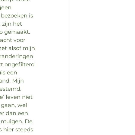
geen 
 bezoeken is 
zijn het 
rp gemaakt. 
acht voor 
et alsof mijn 
eranderingen 
t ongefilterd 
uis een 
and. Mijn 
gestemd.
e’ leven niet 
 gaan, wel 
 er dan een 
ntuigen. De 
s hier steeds 