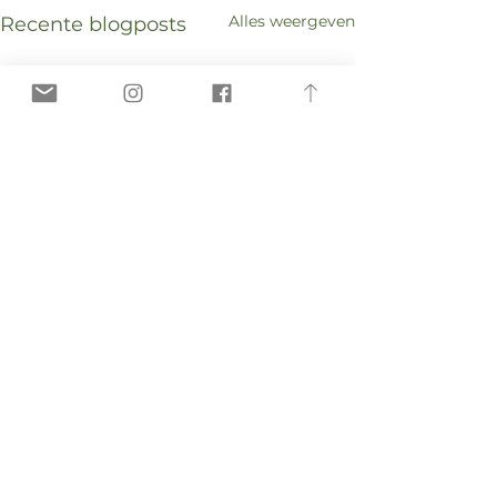
Alles weergeven
Recente blogposts
Opmerkingen
EU - Spiraaltra