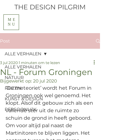
THE
DESIGN PILGRIM
ME
NU
Post
ALLE VERHALEN
3 jul 2020
1 minuten om te lezen
ALLE VERHALEN
NL - Forum Groningen
NATUUR
Bijgewerkt op:
20 jul 2020
‘De meteoriet’ wordt het Forum in 
REIZEN
Groningen ook wel genoemd. Het 
KUNST & DESIGN
klopt. Alsof dit gebouw zich als een 
PERSOONLIJK
vallende ster uit de ruimte zo 
schuin de grond in heeft geboord. 
Om voor altijd pal naast de 
Martinitoren te blijven liggen. Het 