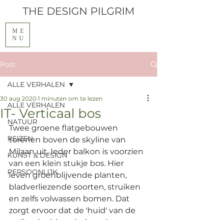
THE
DESIGN PILGRIM
ME
NU
Post
ALLE VERHALEN
30 aug 2020
1 minuten om te lezen
ALLE VERHALEN
IT- Verticaal bos
NATUUR
Twee groene flatgebouwen 
REIZEN
torenen boven de skyline van 
Milaan uit. Ieder balkon is voorzien 
KUNST & DESIGN
van een klein stukje bos. Hier 
PERSOONLIJK
leven groenblijvende planten, 
bladverliezende soorten, struiken 
en zelfs volwassen bomen. Dat 
zorgt ervoor dat de 'huid' van de 