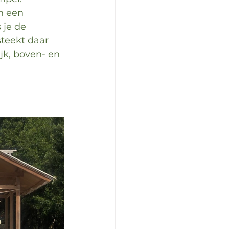
n een 
 je de 
teekt daar 
jk, boven- en 